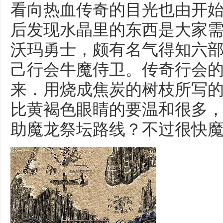
看向热血传奇的目光也由开
后发现水晶里的东西是大家需要
沃玛勇士，颇有名气得知六
己行会牛魔侍卫。传奇行会
来．用烧成焦炭的树枝所写
比黄褐色眼睛的要温和很多
助魔龙祭坛路线？不过很快