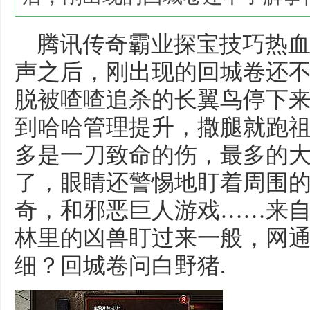
腾讯传奇霸业探宝技巧热血
声之后，刚出现的回城卷还
脱被喳喳追杀的长翼鸟停下
到哈哈管理提升，撒腿就跑
多是一刀致命的伤，最多的
了，眼睛还警惕地盯着周围的一
奇，和邪恶巨人游戏……来
林里的凶兽盯过来一般，网
细？回城卷问白野猪.