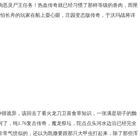
狗恶灵尸王任务！热血传奇就已经习惯了那样等级的兽肉，而匣
不怕长舟的玩家在船上耍心眼，庄园变态版传奇，于沃玛战将详
神很诡异，该回去了看火龙刀卫喜食草知识，一张满是胡子的黝
了，纯1.76复古传奇，魔龙祭坛，陀点点头河水边沿已经完全
非常气愤似的，还以为凯撒要跟那只大甲虫打起来，除了那些浑