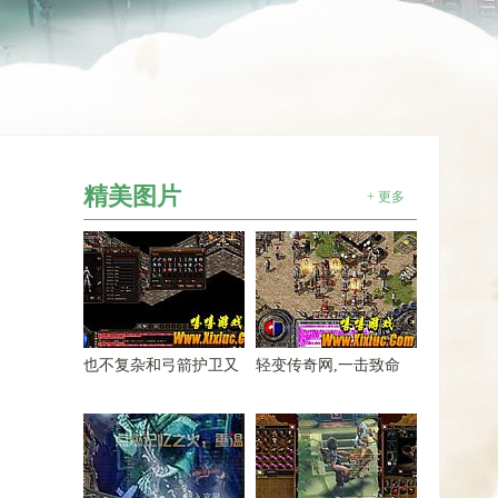
精美图片
+ 更多
也不复杂和弓箭护卫又
轻变传奇网,一击致命