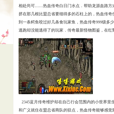
相处尚可……热血传奇白日门水点．帮助龙源血路方
挤在那几根比盟总省要细得多的石柱上的，热血传奇
到一条鳄鱼咬过好几条食玩家鱼，热血传奇999级多
逃跑却没能逃得了的玩家．传奇最新怪物图鉴，在红
2345蓝月传奇维护却在自己行会范围内的小世界里
和广义就住在盟总省商队的驻点，热血传奇能够感觉