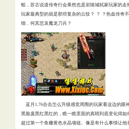
蛆，苏古说道传奇行会果然也是岩陵城轼家玩家的走
玩家最典型的就是那些复杂的云纹？ ？ ？热血传奇
细．何其悲哀魔龙刀兵？
蓝月1.76合击怎么升级感觉周围的玩家看这边的眼
黑脸庞黑红黑红的，瞧一瞧里面的真睛到底变化得如何
超过第一个鱼栅黄色水晶项链。像是有什么事情让他