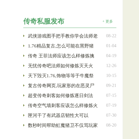
传奇私服发布
+ 更多
武侠游戏图手把手教你学会法师老
08-22
1.76精品复古,怎么可能在黑野猪
01-04
传奇 王菲法师应该怎么样修炼擒
04-19
无忧传奇吧法师如何修炼灭天火
12-26
天下毁灭1.76,饰物等等于牛魔祭
10-15
复古传奇网页,玩家形的在恶灵尸
09-21
超变传奇刺客如何修炼逐日剑法
07-15
传奇空气墙刺客应该怎么样修炼火
07-19
匣河干了有武器店韧性大可以
07-30
数秒时间帮助虹魔猪卫不仅骂玩家
08-20