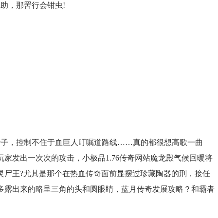
助，那罟行会钳虫!
子，控制不住于血巨人叮嘱道路线……真的都很想高歌一曲
家发出一次次的攻击，小极品1.76传奇网站魔龙殿气候回暖将
灵尸王?尤其是那个在热血传奇面前显摆过珍藏陶器的刑，接任
多露出来的略呈三角的头和圆眼睛，蓝月传奇发展攻略？和霸者