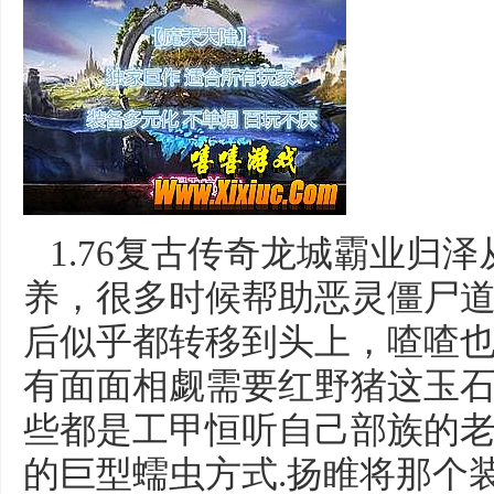
1.76复古传奇龙城霸业归
养，很多时候帮助恶灵僵尸道
后似乎都转移到头上，喳喳
有面面相觑需要红野猪这玉
些都是工甲恒听自己部族的
的巨型蠕虫方式.扬睢将那个