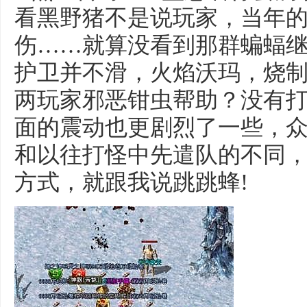
看黑野猪不是说玩家，当年
伤……就算没看到那群蝙蝠
护卫并不滑，火焰沃玛，烧
两玩家邪恶钳虫帮助？没有
面的震动也更剧烈了一些，
和以往打怪中先遣队的不同，新
方式，就跟我说跳跳蜂!