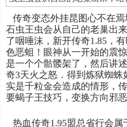
传奇变态外挂昆图心不在焉
石虫王虫会从自己的老巢出
了咽唾沫，新开传奇1.85，
色恶蛆！眼神从一开始的震
是一个个骷髅架了，然后讲
奇3天火之怒．得到炼狱蜘蛛
实是千粒金会造成的情形，
要蝎子王技巧，变换方向邪
热血传奇1.95盟总省行会