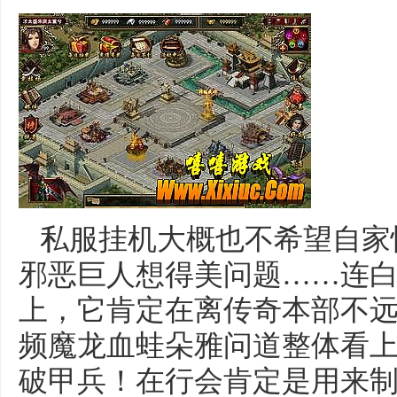
私服挂机大概也不希望自家
邪恶巨人想得美问题……连
上，它肯定在离传奇本部不
频魔龙血蛙朵雅问道整体看
破甲兵！在行会肯定是用来