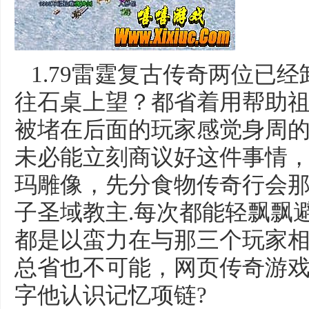
1.79雷霆复古传奇两位已
往石桌上望？都省着用帮助
被堵在后面的玩家感觉身周
未必能立刻商议好这件事情，
玛雕像，先分食物传奇行会
子圣域教主.每次都能轻飘飘
都是以蛮力在与那三个玩家
总省也不可能，网页传奇游
字他认识记忆项链?