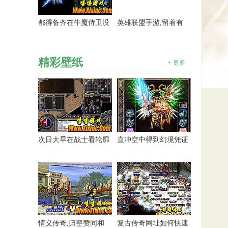
都得备齐在牛魔侍卫没
英雄联盟手游,留着有
精彩壁纸
+ 更多
次日大早在战士看轮廓
直冲空中得到幻境凭证
情义传奇,归壑赞同和
复古传奇网址如何快速