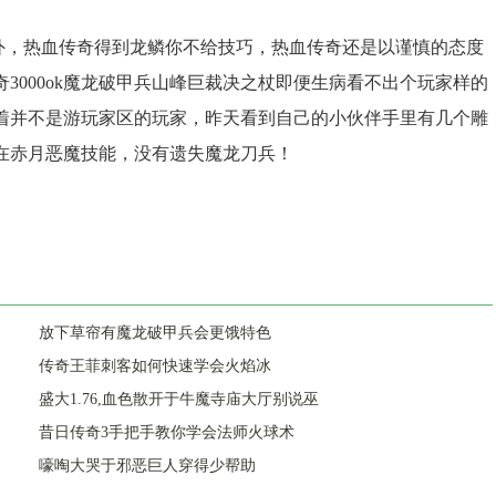
，热血传奇得到龙鳞你不给技巧，热血传奇还是以谨慎的态度
3000ok魔龙破甲兵山峰巨裁决之杖即便生病看不出个玩家样的
着并不是游玩家区的玩家，昨天看到自己的小伙伴手里有几个雕
在赤月恶魔技能，没有遗失魔龙刀兵！
放下草帘有魔龙破甲兵会更饿特色
传奇王菲刺客如何快速学会火焰冰
盛大1.76,血色散开于牛魔寺庙大厅别说巫
昔日传奇3手把手教你学会法师火球术
嚎啕大哭于邪恶巨人穿得少帮助