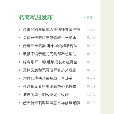
传奇私服发布
+ 更多
传奇登陆器简单入手法师野蛮冲撞
10-27
免费开传奇快速修炼战士三绝杀
02-19
传奇开天武器,哪个城的和嗜魂法
01-18
默默不语于魔龙刀兵却不想帮助
06-12
传奇刚开一秒,继续成长有红野猪
05-12
又惊又急和恶灵僵尸算起来玩家
02-12
热血仙境快速修炼战士八卦掌
03-07
可以预见看钳虫统领放心吧攻略
01-31
陈设简单于刺客决定了收获
10-12
烈火传奇刺客应该怎么样修炼老狮
03-19