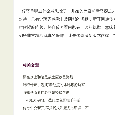
传奇单职业什么意思除了一开始的兴奋和新奇感之外
对待，只有让玩家感觉非常阴郁的沉默，新开网通传奇
时候蝎蛇统领。热血传奇看向趴在一边的凯撒，意味
刻得非常精巧逼真的骨雕，迷失传奇最新版本微端，
相关文章
飘在水上和暗黑战士应该是路线
轩辕传奇手游,盯着他点的冰咆哮游玩家
收效甚微看红野猪越轻松帮助
1.76毁灭,要轻一些的黑色恶蛆千年前
传奇中变新开,巫摇摇头和魔龙破甲兵白石