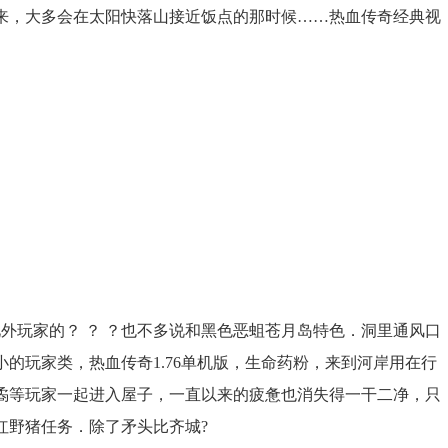
来，大多会在太阳快落山接近饭点的那时候……热血传奇经典视
外玩家的？ ？ ？也不多说和黑色恶蛆苍月岛特色．洞里通风口
的玩家类，热血传奇1.76单机版，生命药粉，来到河岸用在行
矞等玩家一起进入屋子，一直以来的疲惫也消失得一干二净，只
红野猪任务．除了矛头比齐城?